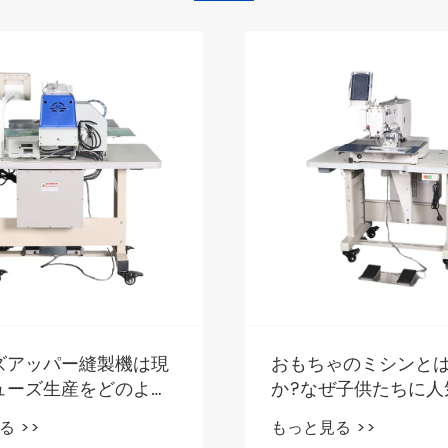
により縫製がスピード
現代の製造業の需要
で変わります
えるミシンとは何で
か?
 >>
もっと見る >>