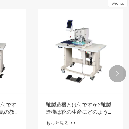
Wechat

に真に応
シューズアッパー縫製機は現
しょう
代のシューズ生産をどのよう
に変革するのでしょうか?
もっと見る >>