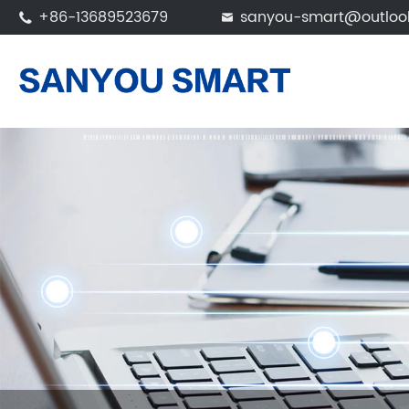
+86-13689523679
sanyou-smart@outloo

